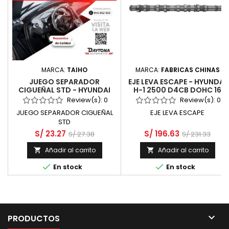
MARCA:
TAIHO
MARCA:
FABRICAS CHINAS
JUEGO SEPARADOR
EJE LEVA ESCAPE - HYUNDAI
CIGUEÑAL STD - HYUNDAI
H-1 2500 D4CB DOHC 16
ELANTRA 1800 G4NB MD
VALV CRDI EURO V DIESEL
Review(s):
0
Review(s):
0
DOHC CVVT
JUEGO SEPARADOR CIGUEÑAL
EJE LEVA ESCAPE
STD
S/ 23.27
S/ 196.63
S/ 27.38
S/ 231.33
Añadir al carrito
Añadir al carrito




En stock
En stock

PRODUCTOS