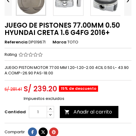


JUEGO DE PISTONES 77.00MM 0.50
HYUNDAI CRETA 1.6 G4FG 2016+
Referencia
DP019671
Marca
TOTO
Rating
JUEGO PISTON MOTOR 77.00 MM 1.20-1.20-2.00 4CIL 0.50 L- 43.90
A.COMP-26.90 PAS-18.00
S/ 239.20
15% de descuento
S/ 281.41
Impuestos excluidos
Añadir al carrito
Cantidad

Compartir