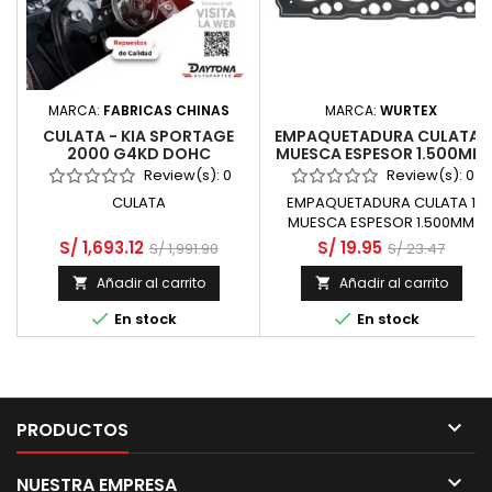
MARCA:
FABRICAS CHINAS
MARCA:
WURTEX
CULATA - KIA SPORTAGE
EMPAQUETADURA CULATA 1
2000 G4KD DOHC
MUESCA ESPESOR 1.500MM
GRAFITO - HYUNDAI
Review(s):
0
Review(s):
0
GALLOPER 2500 D4BF SOHC
CULATA
EMPAQUETADURA CULATA 1
TURBO DIESEL
MUESCA ESPESOR 1.500MM
GRAFITO
S/ 1,693.12
S/ 19.95
S/ 1,991.90
S/ 23.47
Añadir al carrito
Añadir al carrito




En stock
En stock

PRODUCTOS

NUESTRA EMPRESA