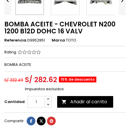


BOMBA ACEITE - CHEVROLET N200
1200 B12D DOHC 16 VALV
Referencia
D9952851
Marca
TOTO
Rating
BOMBA ACEITE
S/ 282.62
15% de descuento
S/ 332.49
Impuestos excluidos
Añadir al carrito
Cantidad

Compartir