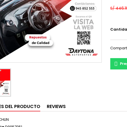
S/ 446.1
Cantid
Compart
Pre
ES DEL PRODUCTO
REVIEWS
CHLIN
ia
D9957051