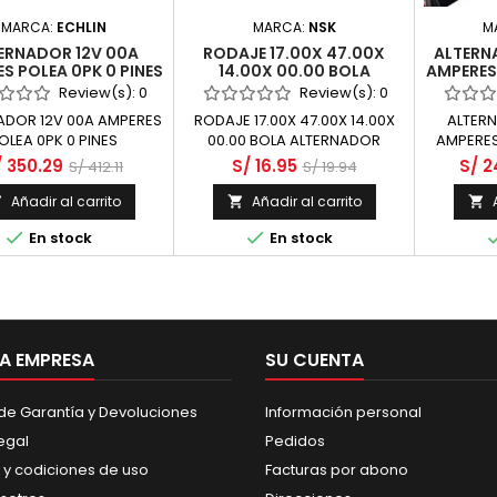
MARCA:
ECHLIN
MARCA:
NSK
M
ERNADOR 12V 00A
RODAJE 17.00X 47.00X
ALTERN
S POLEA 0PK 0 PINES
14.00X 00.00 BOLA
AMPERES 
NDAI GRAND I10 1000
ALTERNADOR DELANTERO -
VALEO -
Review(s):
0
Review(s):
0
LA DOHC 12 VALV
HYUNDAI ACCENT 1400
F8DN AO
ADOR 12V 00A AMPERES
RODAJE 17.00X 47.00X 14.00X
ALTERN
G4EE DOHC 16 VALV
3
OLEA 0PK 0 PINES
00.00 BOLA ALTERNADOR
AMPERES
DELANTERO
/ 350.29
S/ 16.95
S/ 2
S/ 412.11
S/ 19.94
Añadir al carrito
Añadir al carrito





En stock
En stock
A EMPRESA
SU CUENTA
 de Garantía y Devoluciones
Información personal
egal
Pedidos
 y codiciones de uso
Facturas por abono