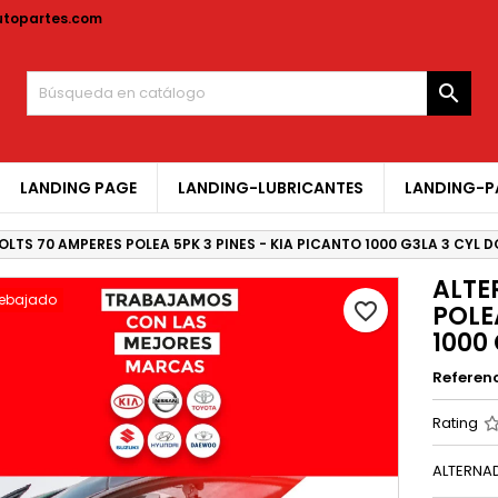
topartes.com
y wishlists
rear lista de deseos
niciar sesión

Create new list
be iniciar sesión para guardar productos en su lista de deseos.
mbre de la lista de deseos
LANDING PAGE
LANDING-LUBRICANTES
LANDING-P
Cancelar
Iniciar sesió
LTS 70 AMPERES POLEA 5PK 3 PINES - KIA PICANTO 1000 G3LA 3 CYL D
Cancelar
Crear lista de deseo
ALTE
rebajado
favorite_border
POLE
1000
Referen
Rating
ALTERNAD