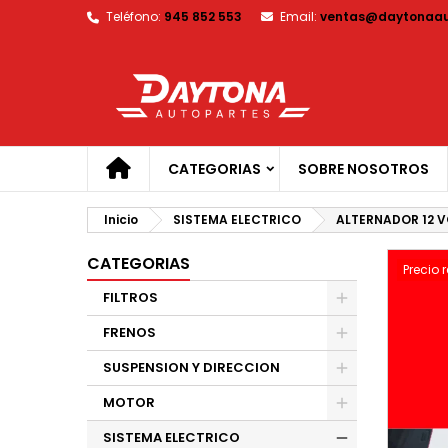
Teléfono:
945 852 553
Email:
ventas@daytonaau
M
C
I
add_circle_outline
De
No
CATEGORIAS
SOBRE NOSOTROS
Inicio
SISTEMA ELECTRICO
ALTERNADOR 12 VO
CATEGORIAS
Precio 
FILTROS
FRENOS
SUSPENSION Y DIRECCION
MOTOR
SISTEMA ELECTRICO