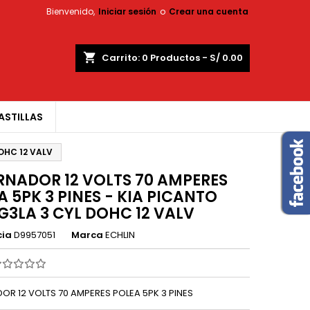
Bienvenido,
Iniciar sesión
o
Crear una cuenta
×
×
×
shopping_cart
Carrito:
0
Productos - S/ 0.00
ASTILLAS
n
OHC 12 VALV
s
RNADOR 12 VOLTS 70 AMPERES
A 5PK 3 PINES - KIA PICANTO
 G3LA 3 CYL DOHC 12 VALV
cia
D9957051
Marca
ECHLIN
OR 12 VOLTS 70 AMPERES POLEA 5PK 3 PINES