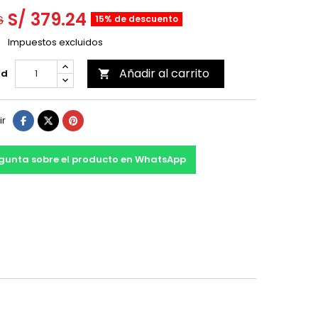
S/ 379.24
15% de descuento
6
Impuestos excluidos
Añadir al carrito
ad

ir
gunta sobre el producto en WhatsApp