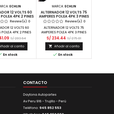
ARCA:
ECHLIN
MARCA:
ECHLIN
MARCA:
F
ADOR 12 VOLTS 60
ALTERNADOR 12 VOLTS 75
PORTA
POLEA 4PK 2 PINES
AMPERES POLEA 4PK 3 PINES
DAEWOO T
 SUZUKI ALTO 800
- SUZUKI SWIFT 1500 M15A
CYL S
Review(s):
0
Review(s):
0
D308-2 NEW SOHC
RS415 DOHC
ADOR 12 VOLTS 60
ALTERNADOR 12 VOLTS 75
PORT
 CYL 12 VALV
 POLEA 4PK 2 PINES
AMPERES POLEA 4PK 3 PINES
VALEO
41.09
S/ 234.44
S
S/ 283.64
S/ 275.81
Añadir al carrito
Añadir al carrito
Aña





En stock
En stock
CONTACTO
Daytona Autopartes
Av Peru 916 - Trujillo - Perú
Teléfono:
945 852 553