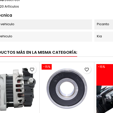
20 Artículos
écnica
vehiculo
Picanto
ehiculo
Kia
DUCTOS MÁS EN LA MISMA CATEGORÍA:
-15%
-15%
favorite_border
favorite_border