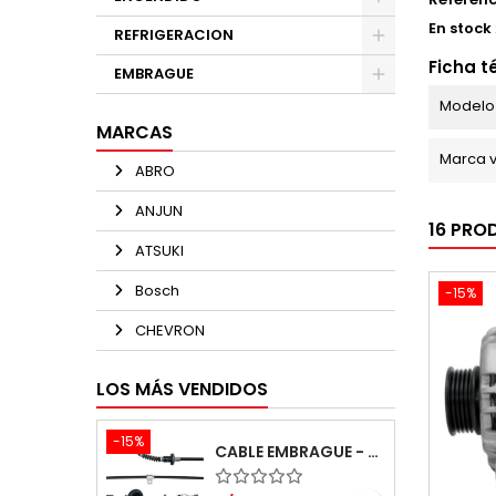
En stock
REFRIGERACION
Ficha t
EMBRAGUE
Modelo 
MARCAS
Marca v
ABRO
ANJUN
16 PRO
ATSUKI
Bosch
-15%
CHEVRON
LOS MÁS VENDIDOS
-15%
CABLE EMBRAGUE - SUZUKI ALTO 1000 K10B RF410-3 DOHC 3 CYL 12 VALV