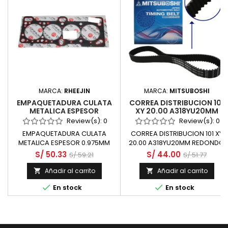
MARCA:
RHEEJIN
MARCA:
MITSUBOSHI
EMPAQUETADURA CULATA
CORREA DISTRIBUCION 101
METALICA ESPESOR
XY 20.00 A318YU20MM
0.975MM METALICA -
REDONDO ANGOSTO PASO
Review(s):
0
Review(s):
0
HYUNDAI ACCENT 1400 G4EE
8.000 ALT 3.0 - HYUNDAI
EMPAQUETADURA CULATA
CORREA DISTRIBUCION 101 XY
DOHC 16 VALV
ATOS 1000 G4HC SOHC 12
METALICA ESPESOR 0.975MM
20.00 A318YU20MM REDONDO
VALV
METALICA
ANGOSTO PASO 8.000 ALT 3.0
S/ 50.33
S/ 44.00
S/ 59.21
S/ 51.77
Añadir al carrito
Añadir al carrito




En stock
En stock