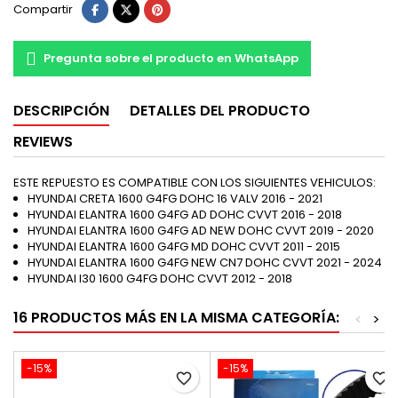
Compartir
Pregunta sobre el producto en WhatsApp
DESCRIPCIÓN
DETALLES DEL PRODUCTO
REVIEWS
ESTE REPUESTO ES COMPATIBLE CON LOS SIGUIENTES VEHICULOS:
HYUNDAI CRETA 1600 G4FG DOHC 16 VALV 2016 - 2021
HYUNDAI ELANTRA 1600 G4FG AD DOHC CVVT 2016 - 2018
HYUNDAI ELANTRA 1600 G4FG AD NEW DOHC CVVT 2019 - 2020
HYUNDAI ELANTRA 1600 G4FG MD DOHC CVVT 2011 - 2015
HYUNDAI ELANTRA 1600 G4FG NEW CN7 DOHC CVVT 2021 - 2024
HYUNDAI I30 1600 G4FG DOHC CVVT 2012 - 2018
16 PRODUCTOS MÁS EN LA MISMA CATEGORÍA:
<
>
-15%
-15%
favorite_border
favorite_border