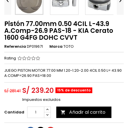


Pistón 77.00mm 0.50 4CIL L-43.9
A.Comp-26.9 PAS-18 - KIA Cerato
1600 G4FG DOHC CVVT
Referencia
DP019671
Marca
TOTO
Rating
JUEGO PISTON MOTOR 77.00 MM 1.20-1.20-2.00 4CIL 0.50 L= 43.90
A.COMP=26.90 PAS=18.00
S/ 239.20
15% de descuento
S/ 281.41
Impuestos excluidos
Añadir al carrito
Cantidad
