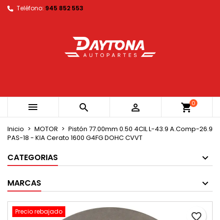
Teléfono:
945 852 553
×
×
×
My wishlists
Crear lista de deseos
Iniciar sesión
Create new list
add_circle_outline
Debe iniciar sesión para guardar productos en su
Nombre de la lista de deseos
lista de deseos.
Cancelar
Iniciar sesión
Cancelar
Crear lista de deseos
0



shopping_cart
Inicio
MOTOR
Pistón 77.00mm 0.50 4CIL L-43.9 A.Comp-26.9
PAS-18 - KIA Cerato 1600 G4FG DOHC CVVT
CATEGORIAS
MARCAS
Precio rebajado
favorite_border