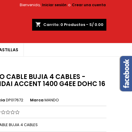
Bienvenido,
Iniciar sesión
o
Crear una cuenta
×
×
×
shopping_cart
Carrito:
0
Productos - S/ 0.00
ASTILLAS
n
s
O CABLE BUJIA 4 CABLES -
DAI ACCENT 1400 G4EE DOHC 16
cia
DP017672
Marca
MANDO
BLE BUJIA 4 CABLES