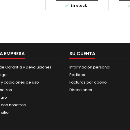

En stock
A EMPRESA
SU CUENTA
 de Garantía y Devoluciones
Información personal
egal
Pedidos
 y codiciones de uso
Facturas por abono
sotros
Direcciones
guro
 con nosotros
sitio