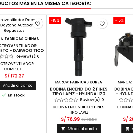
DUCTOS MÁS EN LA MISMA CATEGORÍA:
-15%
-15%
favorite_border
favorite_border
A:
FABRICAS CHINAS
CTROVENTILADOR
ETO - DAEWOO TICO
F8CV 3 CYL SOHC 6
Review(s):
0
VALV
ECTROVENTILADOR
COMPLETO
S/ 172.27
MARCA:
FABRICAS KOREA
MARCA:
Añadir al carrito

BOBINA ENCENDIDO 2 PINES
BOBINA 
TIPO LAPIZ - HYUNDAI I20
- HYUN

En stock
1200 G4LA DOHC
SOHC
Review(s):
0
BOBINA ENCENDIDO 2 PINES
BOBINA 
TIPO LAPIZ
S/ 76.99
S/ 2
S/ 90.58
Añadir al carrito

