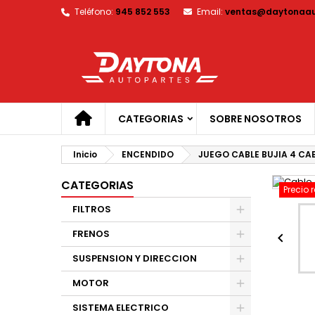
Teléfono:
945 852 553
Email:
ventas@daytonaau
M
C
I
add_circle_outline
De
No
CATEGORIAS
SOBRE NOSOTROS
Inicio
ENCENDIDO
JUEGO CABLE BUJIA 4 CA
CATEGORIAS
Precio 
FILTROS
FRENOS

SUSPENSION Y DIRECCION
MOTOR
SISTEMA ELECTRICO