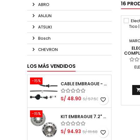
16 PRO
ABRO
ANJUN
ATSUKI
Bosch
MARC
ELE
CHEVRON
COMPL
800 
LOS MÁS VENDIDOS
EL
-15%
CABLE EMBRAGUE - SUZUKI ALTO 1000 K10B RF410-3 DOHC 3 CYL 12 VALV
S/ 48.90
S/ 57.53
favorite_border
-15%
KIT EMBRAGUE 7.2" KIA PICANTO 1.0L G3LA 2011-2017
S/ 94.93
S/ 111.68
favorite_border