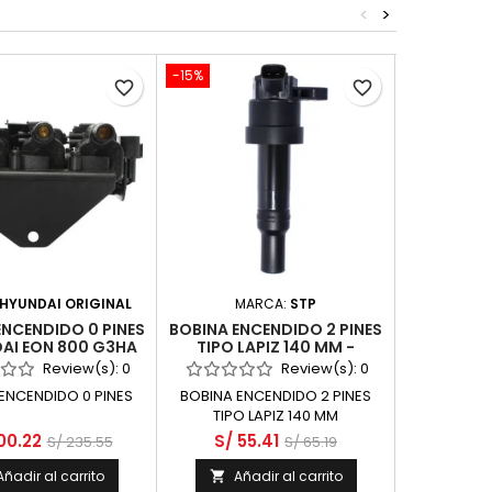
<
>
-15%
-15%
favorite_border
favorite_border
HYUNDAI ORIGINAL
MARCA:
STP
MAR
ENCENDIDO 0 PINES
BOBINA ENCENDIDO 2 PINES
BOBINA EN
DAI EON 800 G3HA
TIPO LAPIZ 140 MM -
TIPO LA
 3 CYL 9 VALV
HYUNDAI GRAND I10 1000
ACCENT 14
Review(s):
0
Review(s):
0
G3LA DOHC 12 VALV
ENCENDIDO 0 PINES
BOBINA ENCENDIDO 2 PINES
BOBINA EN
TIPO LAPIZ 140 MM
T
00.22
S/ 55.41
S/ 11
S/ 235.55
S/ 65.19
Añadir al carrito
Añadir al carrito
Aña

