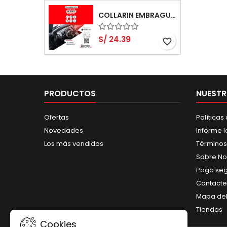
COLLARIN EMBRAGUE - KIA PICANTO 1000 G3LA 3 CYL DOHC 12 VALV
S/ 24.39
favorite_border
PRODUCTOS
NUESTR
Ofertas
Políticas
Novedades
Informe l
Los más vendidos
Términos
Sobre No
Pago se
Contacte
Mapa del 
Tiendas
Cookies