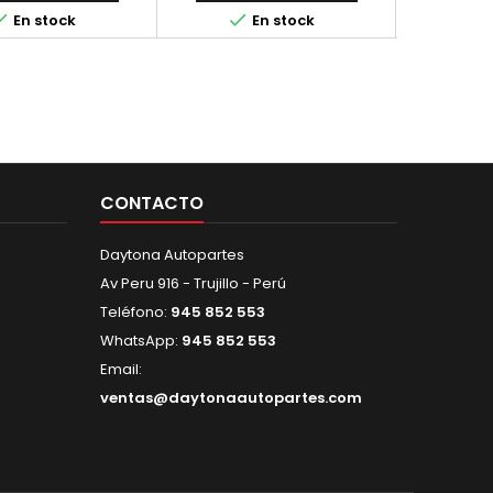



En stock
En stock
CONTACTO
Daytona Autopartes
Av Peru 916 - Trujillo - Perú
Teléfono:
945 852 553
WhatsApp:
945 852 553
Email:
ventas@daytonaautopartes.com