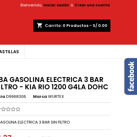
Bienvenido,
Iniciar sesión
o
Crear una cuenta
×
×
×
shopping_cart
Carrito:
0
Productos - S/ 0.00
ASTILLAS
n
s
A GASOLINA ELECTRICA 3 BAR
ILTRO - KIA RIO 1200 G4LA DOHC
cia
D9968306
Marca
WURTEX
SOLINA ELECTRICA 3 BAR SIN FILTRO