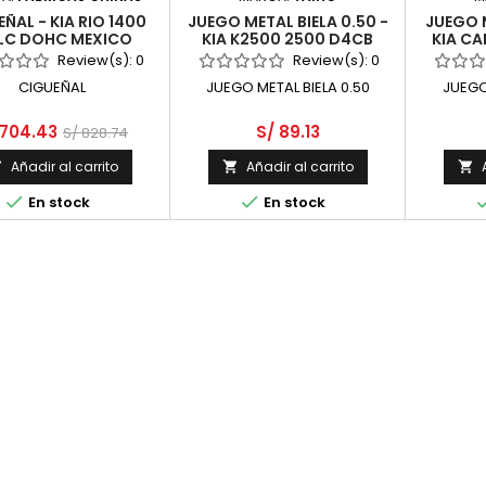
ÑAL - KIA RIO 1400
JUEGO METAL BIELA 0.50 -
JUEGO M
LC DOHC MEXICO
KIA K2500 2500 D4CB
KIA C
DOHC 16 VALV TCI DIESEL
Review(s):
0
Review(s):
0
CIGUEÑAL
JUEGO METAL BIELA 0.50
JUEGO
 704.43
S/ 89.13
S/ 828.74
Añadir al carrito
Añadir al carrito





En stock
En stock