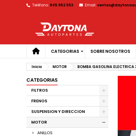
Teléfono:
945 852 553
Email:
ventas@daytonaau
M
C
I
add_circle_outline
De
No
CATEGORIAS
SOBRE NOSOTROS
Inicio
MOTOR
BOMBA GASOLINA ELECTRICA 3 
CATEGORIAS
FILTROS
FRENOS
SUSPENSION Y DIRECCION
MOTOR
ANILLOS