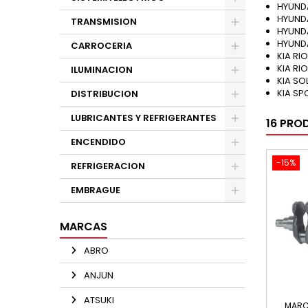
HYUNDA
HYUNDA
TRANSMISION
HYUNDA
HYUNDA
CARROCERIA
KIA RI
KIA RI
ILUMINACION
KIA SO
KIA SP
DISTRIBUCION
LUBRICANTES Y REFRIGERANTES
16 PRO
ENCENDIDO
-15%
REFRIGERACION
EMBRAGUE
MARCAS
ABRO
ANJUN
ATSUKI
MARC