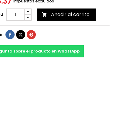
6.37
Impuestos excluidos
Añadir al carrito
ad

ir
gunta sobre el producto en WhatsApp