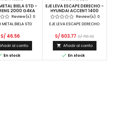
ETAL BIELA STD -
EJE LEVA ESCAPE DERECHO -
JUEGO MET
ARENS 2000 G4KA
HYUNDAI ACCENT 1400
KIA CER
DOHC
G4FA RB DOHC 16 VALV
Review(s):
0
Review(s):
0
CVVT
 METAL BIELA STD
EJE LEVA ESCAPE DERECHO
JUEGO ME
S/ 46.56
S/ 603.77
S
S/ 710.32
Añadir al carrito
Añadir al carrito
Aña





En stock
En stock