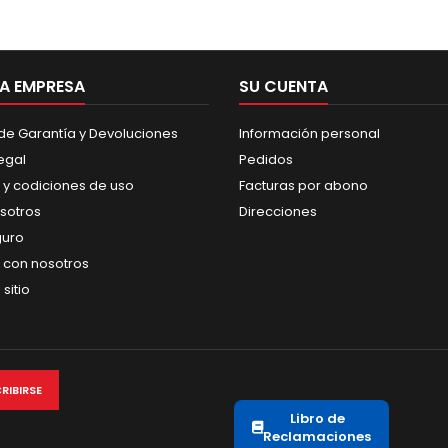
A EMPRESA
SU CUENTA
 de Garantía y Devoluciones
Información personal
egal
Pedidos
 y codiciones de uso
Facturas por abono
sotros
Direcciones
guro
 con nosotros
sitio
Libro de
Reclamaciones