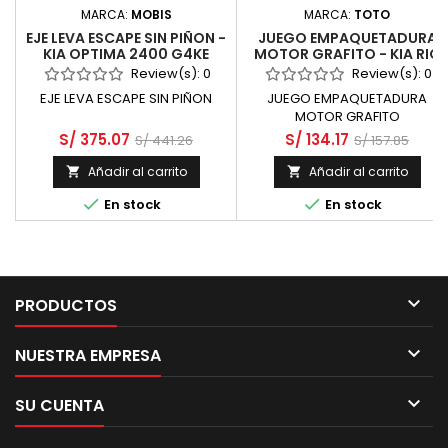
MARCA:
MOBIS
MARCA:
TOTO
EJE LEVA ESCAPE SIN PIÑON -
JUEGO EMPAQUETADURA
KIA OPTIMA 2400 G4KE
MOTOR GRAFITO - KIA RIO
DOHC MPI
1400 G4EE DOHC
Review(s):
0
Review(s):
0
EJE LEVA ESCAPE SIN PIÑON
JUEGO EMPAQUETADURA
MOTOR GRAFITO
S/ 375.07
S/ 134.17
S/ 441.26
S/ 157.85
Añadir al carrito
Añadir al carrito




En stock
En stock

PRODUCTOS

NUESTRA EMPRESA

SU CUENTA