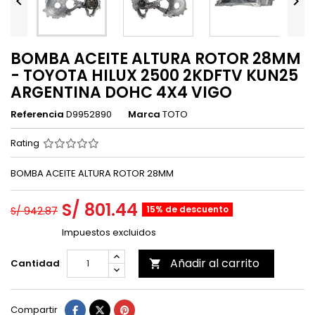


BOMBA ACEITE ALTURA ROTOR 28MM
- TOYOTA HILUX 2500 2KDFTV KUN25
ARGENTINA DOHC 4X4 VIGO
Referencia
D9952890
Marca
TOTO
Rating
BOMBA ACEITE ALTURA ROTOR 28MM
S/ 801.44
15% de descuento
S/ 942.87
Impuestos excluidos
Añadir al carrito
Cantidad

Compartir