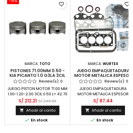
-15%
favorite_border
favorite_border
MARCA:
TOTO
MARCA:
WURTEX
PISTONES 71.00MM 0.50 -
JUEGO EMPAQUETADURA
KIA PICANTO 1.0 G3LA 3CIL
MOTOR METALICA ESPESOR
0.400MM - KIA PICANTO
Review(s):
0
Review(s):
0
1100 G4HG SOHC
JUEGO PISTON MOTOR 71.00 MM
JUEGO EMPAQUETADURA
1.00-1.20-2.00 3CIL 0.50 L= 42.70
MOTOR METALICA ESPESOR
A.COMP=24.80 PAS=18.00
0.400MM
S/ 212.21
S/ 87.44
S/ 249.66
Añadir al carrito
Añadir al carrito




En stock
En stock