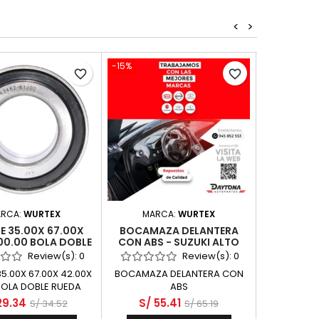
<
>
-15%
-15%
favorite_border
favorite_border
RCA:
WURTEX
MARCA:
WURTEX
MA
E 35.00X 67.00X
BOCAMAZA DELANTERA
BOCAMAZ
00.00 BOLA DOBLE
CON ABS - SUZUKI ALTO
RODAMIE
ELANTERA - SUZUKI
1000 K10BN AOD310 DOHC 3
PERNOS -
Review(s):
0
Review(s):
0
0 G16A GC416 SOHC
CYL 12 VALV
1000 K10
5.00X 67.00X 42.00X
BOCAMAZA DELANTERA CON
BOCAMAZ
16 VALV
DOHC 3
BOLA DOBLE RUEDA
ABS
RODAMIE
DELANTERA
29.34
S/ 55.41
S/ 190
S/ 34.52
S/ 65.19