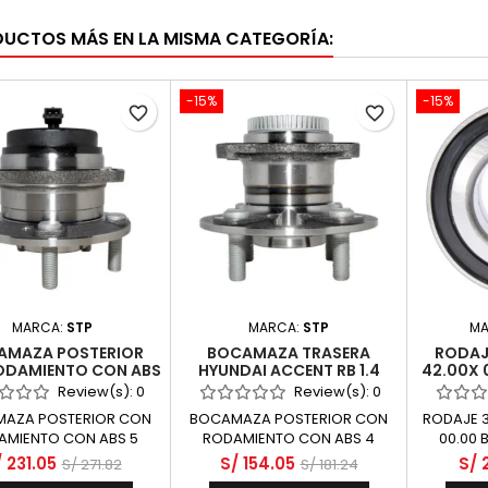
DUCTOS MÁS EN LA MISMA CATEGORÍA:
-15%
-15%
favorite_border
favorite_border
MARCA:
STP
MARCA:
STP
MA
AMAZA POSTERIOR
BOCAMAZA TRASERA
RODAJ
ODAMIENTO CON ABS
HYUNDAI ACCENT RB 1.4
42.00X 
PERNOS 4 HUECOS
G4FA 2011-2018 ABS 4
RUEDA D
Review(s):
0
Review(s):
0
ECHA IZQUIERDA -
PERNOS
APV 160
AZA POSTERIOR CON
BOCAMAZA POSTERIOR CON
RODAJE 3
DAI SANTA FE 2200
AMIENTO CON ABS 5
RODAMIENTO CON ABS 4
00.00 
EB SOHC DIESEL
S 4 HUECOS DERECHA
PERNOS 4 HUECOS DERECHA
 231.05
S/ 154.05
S/ 
S/ 271.82
S/ 181.24
IZQUIERDA
IZQUIERDA