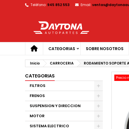
Teléfono:
945 852 553
Email:
ventas@daytonaau
M
C
I
add_circle_outline
De
No
CATEGORIAS
SOBRE NOSOTROS
Inicio
CARROCERIA
RODAMIENTO SOPORTE A
CATEGORIAS
Precio 
FILTROS
FRENOS
SUSPENSION Y DIRECCION
MOTOR
SISTEMA ELECTRICO