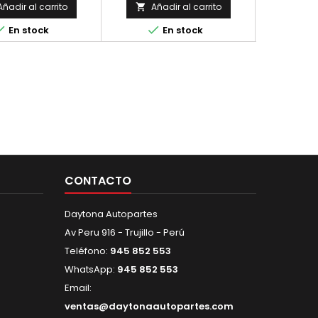
Añadir al carrito
Añadir al carrito
Aña





En stock
En stock
CONTACTO
Daytona Autopartes
Av Peru 916 - Trujillo - Perú
Teléfono:
945 852 553
WhatsApp:
945 852 553
Email:
ventas@daytonaautopartes.com