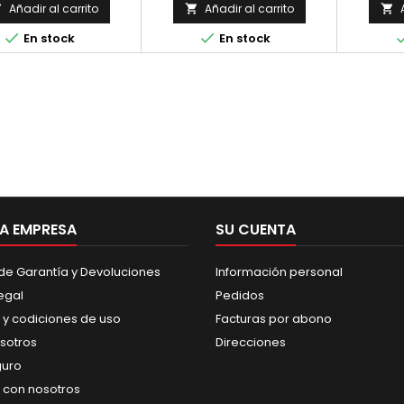
Añadir al carrito
Añadir al carrito





En stock
En stock
A EMPRESA
SU CUENTA
 de Garantía y Devoluciones
Información personal
egal
Pedidos
 y codiciones de uso
Facturas por abono
sotros
Direcciones
guro
 con nosotros