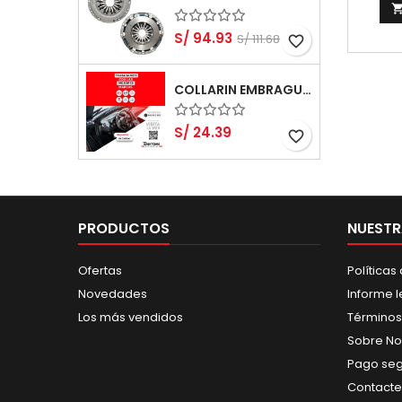
S/ 94.93
S/ 111.68
favorite_border
COLLARIN EMBRAGUE - KIA PICANTO 1000 G3LA 3 CYL DOHC 12 VALV
S/ 24.39
favorite_border
PRODUCTOS
NUESTR
Ofertas
Políticas
Novedades
Informe l
Los más vendidos
Términos
Sobre No
Pago se
Contacte