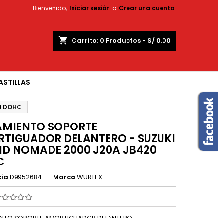
Bienvenido,
Iniciar sesión
o
Crear una cuenta
×
×
×
shopping_cart
Carrito:
0
Productos - S/ 0.00
ASTILLAS
n
0 DOHC
s
MIENTO SOPORTE
TIGUADOR DELANTERO - SUZUKI
D NOMADE 2000 J20A JB420
C
cia
D9952684
Marca
WURTEX
NTO SOPORTE AMORTIGUADOR DELANTERO