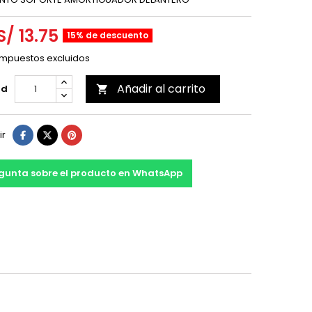
S/ 13.75
15% de descuento
Impuestos excluidos
Añadir al carrito
ad

ir
gunta sobre el producto en WhatsApp