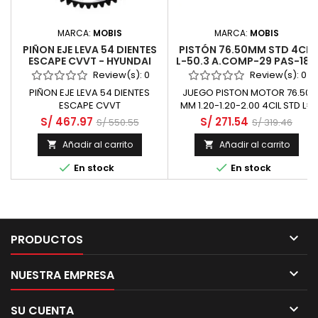
MARCA:
MOBIS
MARCA:
MOBIS
PIÑON EJE LEVA 54 DIENTES
PISTÓN 76.50MM STD 4CIL
ESCAPE CVVT - HYUNDAI
L-50.3 A.COMP-29 PAS-18 -
SANTA FE 2400 G4KE CM
KIA CERATO 1600 G4ED
Review(s):
0
Review(s):
0
DOHC 16 VALV
DOHC
PIÑON EJE LEVA 54 DIENTES
JUEGO PISTON MOTOR 76.50
ESCAPE CVVT
MM 1.20-1.20-2.00 4CIL STD L=
50.30 A.COMP=29.00 PAS=18.00
S/ 467.97
S/ 271.54
S/ 550.55
S/ 319.46
Añadir al carrito
Añadir al carrito




En stock
En stock

PRODUCTOS

NUESTRA EMPRESA

SU CUENTA