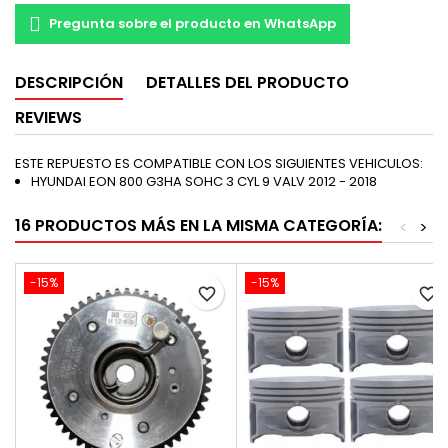
Pregunta sobre el producto en WhatsApp
DESCRIPCIÓN
DETALLES DEL PRODUCTO
REVIEWS
ESTE REPUESTO ES COMPATIBLE CON LOS SIGUIENTES VEHICULOS:
HYUNDAI EON 800 G3HA SOHC 3 CYL 9 VALV 2012 - 2018
16 PRODUCTOS MÁS EN LA MISMA CATEGORÍA:
<
>
-15%
-15%
favorite_border
favorite_border