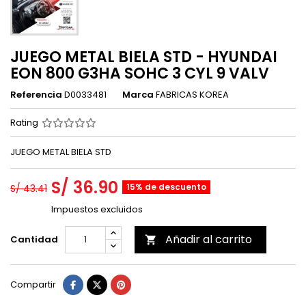
JUEGO METAL BIELA STD - HYUNDAI
EON 800 G3HA SOHC 3 CYL 9 VALV
Referencia
D0033481
Marca
FABRICAS KOREA
Rating
JUEGO METAL BIELA STD
S/ 36.90
15% de descuento
S/ 43.41
Impuestos excluidos
Añadir al carrito
Cantidad

Compartir