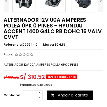


ALTERNADOR 12V 00A AMPERES
POLEA 0PK 0 PINES - HYUNDAI
ACCENT 1400 G4LC RB DOHC 16 VALV
CVVT
Referencia
D9954419
Marca
ECHLIN
Rating
ALTERNADOR 12V 00A AMPERES POLEA 0PK 0 PINES
S/ 310.52
15% de descuento
S/ 365.32
Impuestos excluidos
Añadir al carrito
Cantidad
