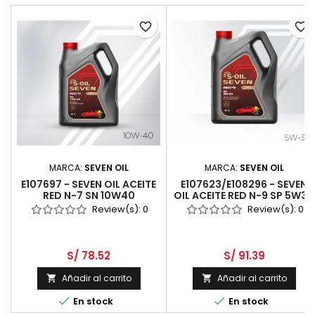
favorite_border
favorite_border
MARCA:
SEVEN OIL
MARCA:
SEVEN OIL
E107697 - SEVEN OIL ACEITE
E107623/E108296 - SEVEN
RED N-7 SN 10W40
OIL ACEITE RED N-9 SP 5W30
SINTETICO 4L
100% SINTETICO 4L
Review(s):
0
Review(s):
0
S/ 78.52
S/ 91.39
Añadir al carrito
Añadir al carrito




En stock
En stock