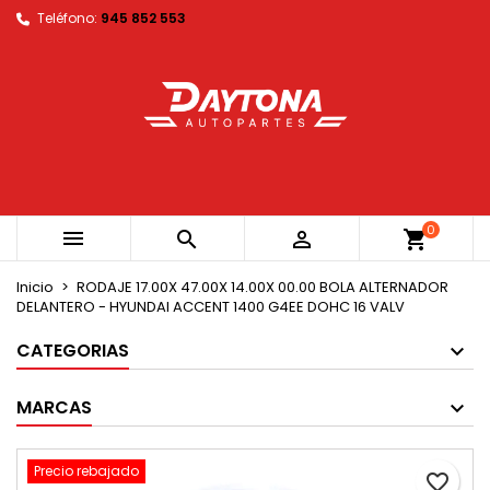
Teléfono:
945 852 553
×
×
×
My wishlists
Crear lista de deseos
Iniciar sesión
Create new list
add_circle_outline
Debe iniciar sesión para guardar productos en su
Nombre de la lista de deseos
lista de deseos.
Cancelar
Iniciar sesión
Cancelar
Crear lista de deseos
0



shopping_cart
Inicio
RODAJE 17.00X 47.00X 14.00X 00.00 BOLA ALTERNADOR
DELANTERO - HYUNDAI ACCENT 1400 G4EE DOHC 16 VALV
CATEGORIAS
MARCAS
Precio rebajado
favorite_border