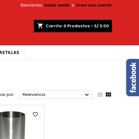
Bienvenido,
Iniciar sesión
o
Crear una cuenta
×
×
×
×
shopping_cart
Carrito:
0
Productos - S/ 0.00
ASTILLAS
)
n
s



ar por:
Relevancia
favorite_border