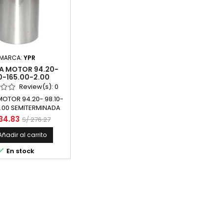
MARCA:
YPR
A MOTOR 94.20-
0-165.00-2.00
ERMINADA MARCA
Review(s):
0
HYUNDAI H-1 2500
OTOR 94.20- 98.10-
B SOHC DIESEL
2.00 SEMITERMINADA
MARCA YPR
34.83
S/ 276.27
Añadir al carrito

En stock