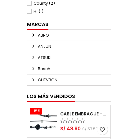
County
(2)
H1
(1)
MARCAS
ABRO
ANJUN
ATSUKI
Bosch
CHEVRON
LOS MÁS VENDIDOS
-15%
CABLE EMBRAGUE - SUZUKI ALTO 1000 K10B RF410-3 DOHC 3 CYL 12 VALV
S/ 48.90
S/ 57.53
favorite_border