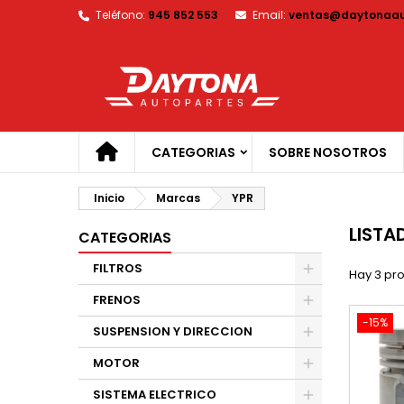
Teléfono:
945 852 553
Email:
ventas@daytonaau
M
(
C
I
add_circle_outline
((
De
No
CATEGORIAS
SOBRE NOSOTROS
Inicio
Marcas
YPR
LISTA
CATEGORIAS
FILTROS
Hay 3 pr
FRENOS
-15%
SUSPENSION Y DIRECCION
MOTOR
SISTEMA ELECTRICO