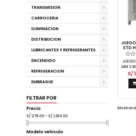
TRANSMISION
CARROCERIA
ILUMINACION
DISTRIBUCION
JUEGO 
STD H
LUBRICANTES Y REFRIGERANTES
D
ENCENDIDO
JUEGO 
MM 2.80
REFRIGERACION
112.2
S/ 
36.00 
EMBRAGUE
BOCA
FILTRAR POR
Mostrando
Precio
S/ 276.00 - S/ 1,184.00
Modelo vehiculo