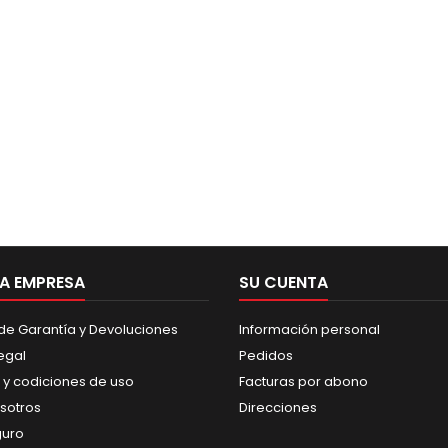
A EMPRESA
SU CUENTA
 de Garantía y Devoluciones
Información personal
egal
Pedidos
 y codiciones de uso
Facturas por abono
sotros
Direcciones
guro