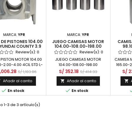
MARCA:
YPR
MARCA:
YPR
DE PISTONES 104.00
JUEGO CAMISAS MOTOR
CAMIS
YUNDAI COUNTY 3.9
104.00-108.00-198.00
98.1
4DA 4CIL DIESEL
SEMITERMINADA MARCA
SEMIT
Review(s):
0
Review(s):
0
YPR - HYUNDAI COUNTY
YPR - 
PISTON MOTOR 104.00
JUEGO CAMISAS MOTOR
CAMISA M
3300 D4DD SOHC 8 VALV
D4B
-2.00-4.00 4CIL STD L-
104.00-108.00-198.00
165.00-
TCI DIESEL
0 A.COMP-62.20 PAS-
SEMITERMINADA MARCA YPR
1,006.28
S/ 352.18
S/ 2
S/ 1,183.86
S/ 414.33
SIN PASADOR CON ALFIN
 DE CAMARA 49.0MM
Añadir al carrito
Añadir al carrito





En stock
En stock
 1-3 de 3 artículo(s)