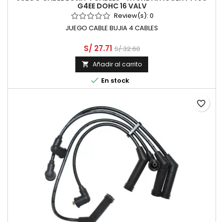
G4EE DOHC 16 VALV
Review(s):
0
JUEGO CABLE BUJIA 4 CABLES
S/ 27.71
S/ 32.60
Añadir al carrito


En stock
favorite_border