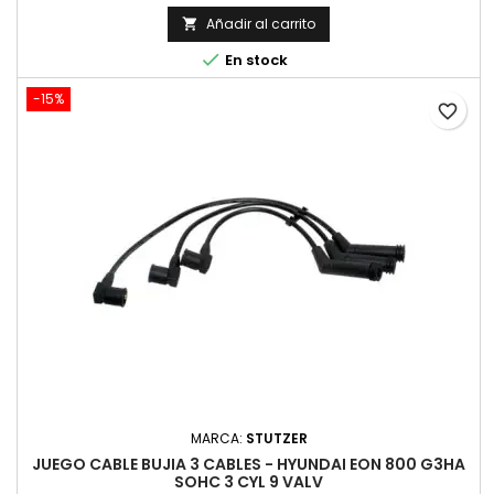
Añadir al carrito


En stock
-15%
favorite_border
MARCA:
STUTZER
JUEGO CABLE BUJIA 3 CABLES - HYUNDAI EON 800 G3HA
SOHC 3 CYL 9 VALV