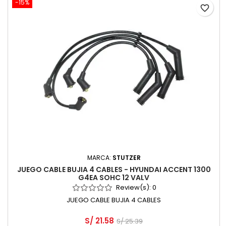
-15%
favorite_border
MARCA:
STUTZER
JUEGO CABLE BUJIA 4 CABLES - HYUNDAI ACCENT 1300
G4EA SOHC 12 VALV
Review(s):
0
JUEGO CABLE BUJIA 4 CABLES
S/ 21.58
S/ 25.39