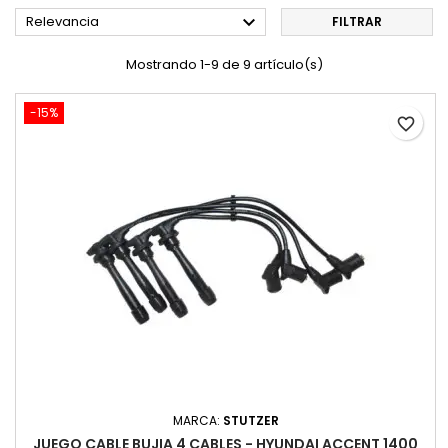

Relevancia
FILTRAR
Mostrando 1-9 de 9 artículo(s)
-15%
favorite_border
MARCA:
STUTZER
JUEGO CABLE BUJIA 4 CABLES - HYUNDAI ACCENT 1400