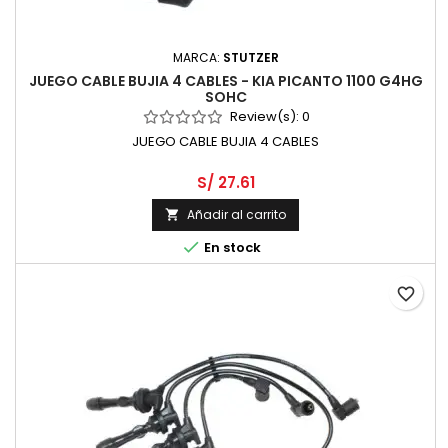
MARCA:
STUTZER
JUEGO CABLE BUJIA 4 CABLES - KIA PICANTO 1100 G4HG
SOHC
Review(s):
0
JUEGO CABLE BUJIA 4 CABLES
S/ 27.61
Añadir al carrito


En stock
favorite_border