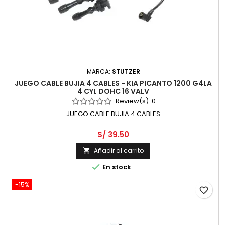
MARCA:
STUTZER
JUEGO CABLE BUJIA 4 CABLES - KIA PICANTO 1200 G4LA
4 CYL DOHC 16 VALV
Review(s):
0
JUEGO CABLE BUJIA 4 CABLES
S/ 39.50
Añadir al carrito


En stock
-15%
favorite_border