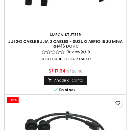
MARCA:
STUTZER
JUEGO CABLE BUJIA 2 CABLES - SUZUKI AERIO 1600 M16A
RH416 DOHC
Review(s):
0
JUEGO CABLE BUJIA 2 CABLES
S/ 17.34
S/ 20.40
Añadir al carrito


En stock
-15%
favorite_border