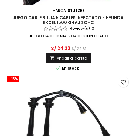
MARCA:
STUTZER
JUEGO CABLE BUJIA 5 CABLES INYECTADO - HYUNDAI
EXCEL 1500 G4AJ SOHC
Review(s):
0
JUEGO CABLE BUJIA 5 CABLES INYECTADO
S/ 24.32
S/ 28.61
Añadir al carrito


En stock
-15%
favorite_border