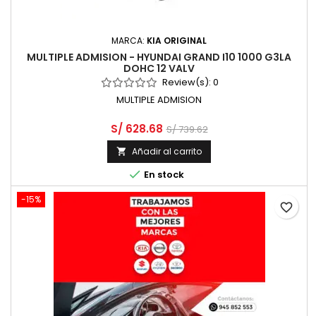
MARCA:
KIA ORIGINAL
MULTIPLE ADMISION - HYUNDAI GRAND I10 1000 G3LA
DOHC 12 VALV
Review(s):
0
MULTIPLE ADMISION
S/ 628.68
S/ 739.62
Añadir al carrito


En stock
-15%
favorite_border