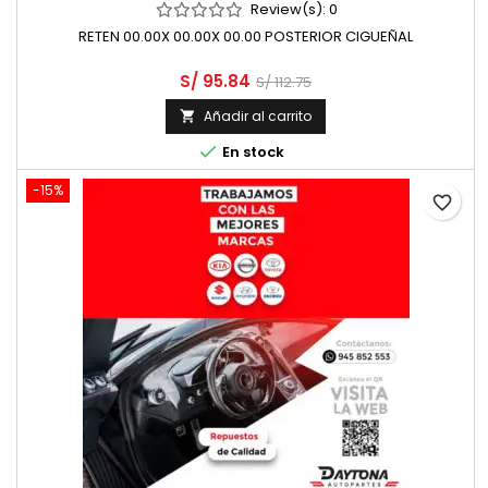
Review(s):
0
RETEN 00.00X 00.00X 00.00 POSTERIOR CIGUEÑAL
S/ 95.84
S/ 112.75
Añadir al carrito


En stock
-15%
favorite_border