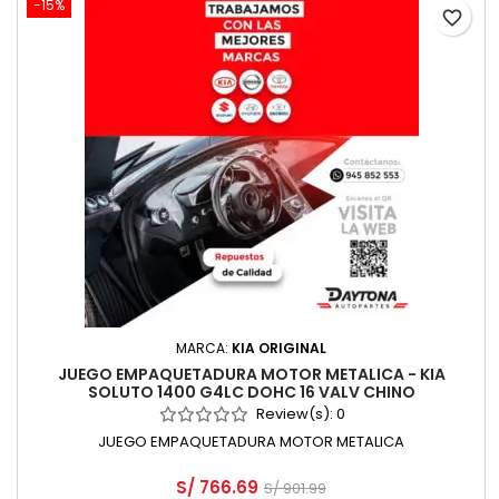
-15%
favorite_border
MARCA:
KIA ORIGINAL
JUEGO EMPAQUETADURA MOTOR METALICA - KIA
SOLUTO 1400 G4LC DOHC 16 VALV CHINO
Review(s):
0
JUEGO EMPAQUETADURA MOTOR METALICA
S/ 766.69
S/ 901.99