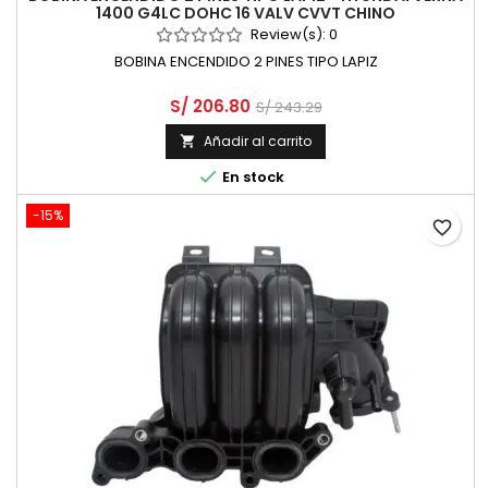
1400 G4LC DOHC 16 VALV CVVT CHINO
Review(s):
0
BOBINA ENCENDIDO 2 PINES TIPO LAPIZ
S/ 206.80
S/ 243.29
Añadir al carrito


En stock
-15%
favorite_border