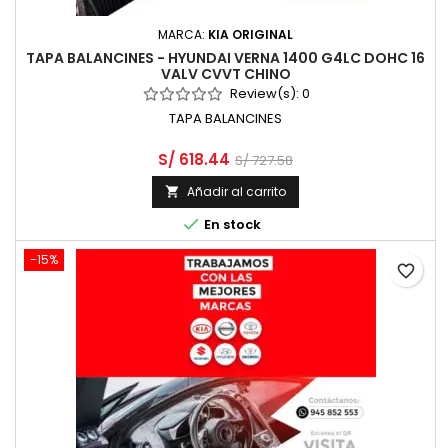
MARCA:
KIA ORIGINAL
TAPA BALANCINES - HYUNDAI VERNA 1400 G4LC DOHC 16
VALV CVVT CHINO
Review(s):
0
TAPA BALANCINES
S/ 618.44
S/ 727.58
Añadir al carrito


En stock
-15%
favorite_border