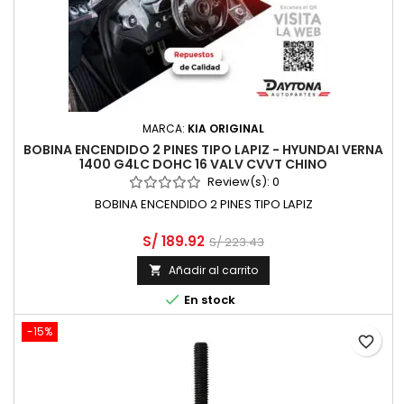
MARCA:
KIA ORIGINAL
BOBINA ENCENDIDO 2 PINES TIPO LAPIZ - HYUNDAI VERNA
1400 G4LC DOHC 16 VALV CVVT CHINO
Review(s):
0
BOBINA ENCENDIDO 2 PINES TIPO LAPIZ
S/ 189.92
S/ 223.43
Añadir al carrito


En stock
-15%
favorite_border