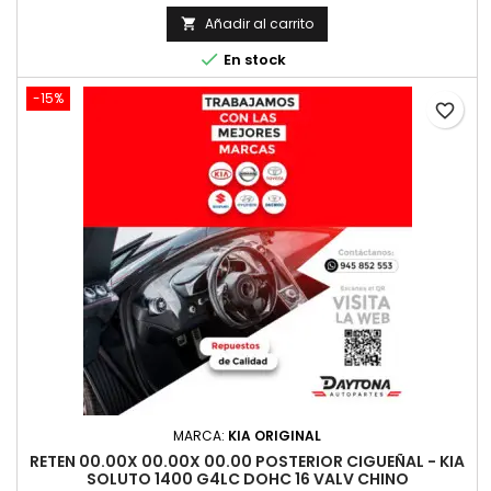
Añadir al carrito


En stock
-15%
favorite_border
MARCA:
KIA ORIGINAL
RETEN 00.00X 00.00X 00.00 POSTERIOR CIGUEÑAL - KIA
SOLUTO 1400 G4LC DOHC 16 VALV CHINO