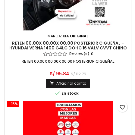
MARCA:
KIA ORIGINAL
RETEN 00.00X 00.00X 00.00 POSTERIOR CIGUEÑAL -
HYUNDAI VERNA 1400 G4LC DOHC 16 VALV CVVT CHINO
Review(s):
0
RETEN 00.00X 00.00X 00.00 POSTERIOR CIGUEÑAL
S/ 95.84
S/ 112.75
Añadir al carrito


En stock
-15%
favorite_border