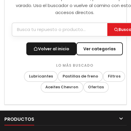
varado. Usa el buscador o vuelve al camino con est
accesos directos.
Busca
Volver al inicio
Ver categorías
LO MÁS BUSCADO
Lubricantes
Pastillas de freno
Filtros
Aceites Chevron
Ofertas

PRODUCTOS