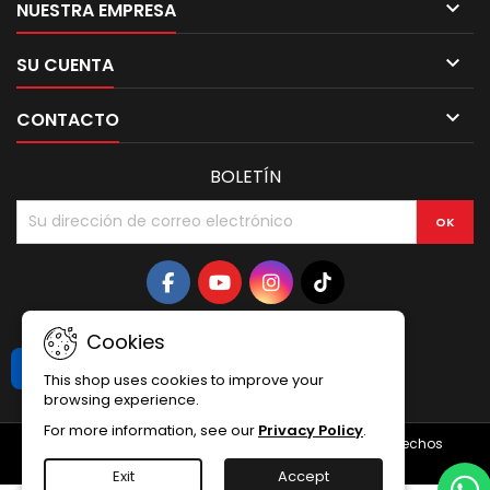

NUESTRA EMPRESA

SU CUENTA

CONTACTO
BOLETÍN
Cookies
Libro de Reclamaciones
This shop uses cookies to improve your
browsing experience.
For more information, see our
Privacy Policy
.
© Copyright 2026 Daytona Autopartes. Todos los derechos
reservados.
Exit
Accept