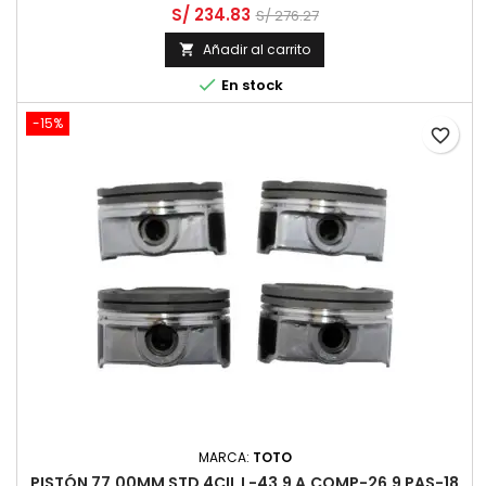
S/ 234.83
S/ 276.27
Añadir al carrito


En stock
-15%
favorite_border
MARCA:
TOTO
PISTÓN 77.00MM STD 4CIL L-43.9 A.COMP-26.9 PAS-18