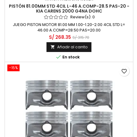
PISTÓN 81.00MM STD 4CIL L-46 A.COMP-28.5 PAS-20 -
KIA CARENS 2000 G4NA DOHC
Review(s):
0
JUEGO PISTON MOTOR 81.00 MM 1.00-1.20-2.00 4CIL STD L=
46.00 A.COMP=28.50 PAS=20.00
S/ 268.35
S/ 315.70
Añadir al carrito


En stock
-15%
favorite_border