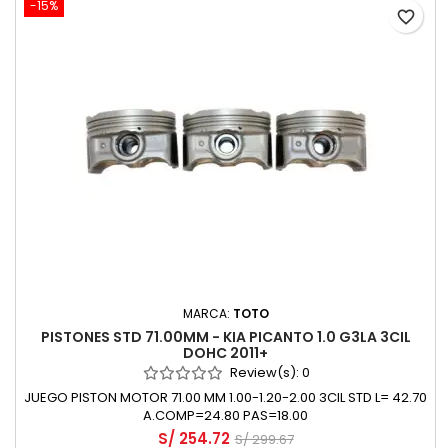
-15%
favorite_border
MARCA:
TOTO
PISTONES STD 71.00MM - KIA PICANTO 1.0 G3LA 3CIL
DOHC 2011+
Review(s):
0
JUEGO PISTON MOTOR 71.00 MM 1.00-1.20-2.00 3CIL STD L= 42.70
A.COMP=24.80 PAS=18.00
S/ 254.72
S/ 299.67