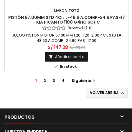
MARCA:
TOTO
PISTÓN 67.00MM STD 4CIL L-48.6 A.COMP-24.6 PAS-17
- KIA PICANTO 1100 G4HG SOHC
Review(s):
0
JUEGO PISTON MOTOR 67.00 MM 1.20-1.20-2.00 4CIL STD L=
48.60 A.COMP=24.60 PAS=17.00
S/ 147.28
S/ 173.27
Añadir al carrito


En stock
1
2
3
4
Siguiente

VOLVER ARRIBA


PRODUCTOS

NUESTRA EMPRESA