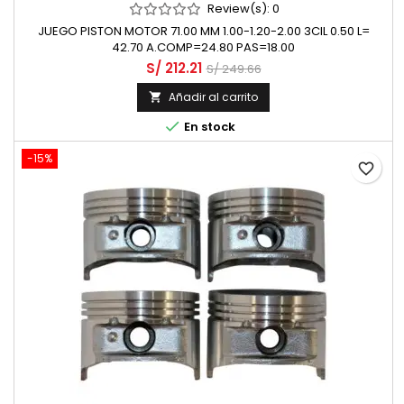
Review(s):
0
JUEGO PISTON MOTOR 71.00 MM 1.00-1.20-2.00 3CIL 0.50 L=
42.70 A.COMP=24.80 PAS=18.00
S/ 212.21
S/ 249.66
Añadir al carrito


En stock
-15%
favorite_border