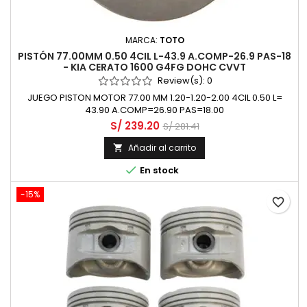
MARCA:
TOTO
PISTÓN 77.00MM 0.50 4CIL L-43.9 A.COMP-26.9 PAS-18
- KIA CERATO 1600 G4FG DOHC CVVT
Review(s):
0
JUEGO PISTON MOTOR 77.00 MM 1.20-1.20-2.00 4CIL 0.50 L=
43.90 A.COMP=26.90 PAS=18.00
S/ 239.20
S/ 281.41
Añadir al carrito


En stock
-15%
favorite_border