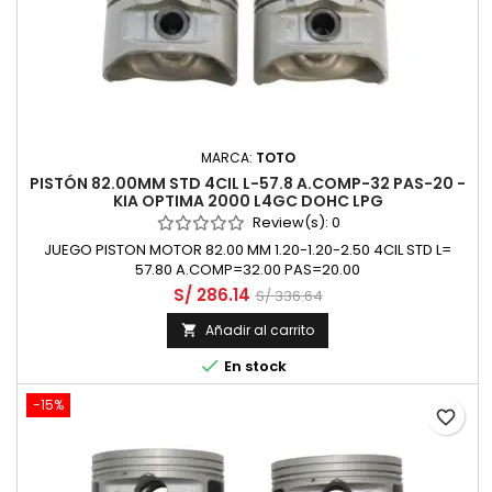
MARCA:
TOTO
PISTÓN 82.00MM STD 4CIL L-57.8 A.COMP-32 PAS-20 -
KIA OPTIMA 2000 L4GC DOHC LPG
Review(s):
0
JUEGO PISTON MOTOR 82.00 MM 1.20-1.20-2.50 4CIL STD L=
57.80 A.COMP=32.00 PAS=20.00
S/ 286.14
S/ 336.64
Añadir al carrito


En stock
-15%
favorite_border