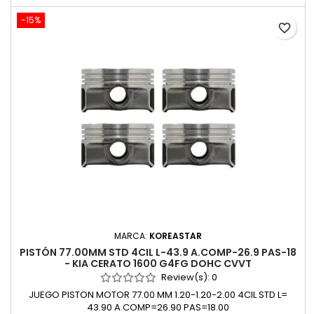
-15%
favorite_border
MARCA:
KOREASTAR
PISTÓN 77.00MM STD 4CIL L-43.9 A.COMP-26.9 PAS-18
- KIA CERATO 1600 G4FG DOHC CVVT
Review(s):
0
JUEGO PISTON MOTOR 77.00 MM 1.20-1.20-2.00 4CIL STD L=
43.90 A.COMP=26.90 PAS=18.00