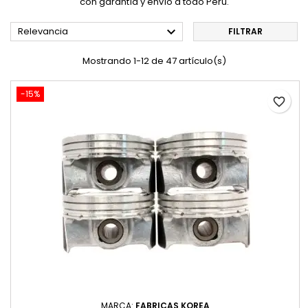
con garantía y envío a todo Perú.

Relevancia
FILTRAR
Mostrando 1-12 de 47 artículo(s)
-15%
favorite_border
MARCA:
FABRICAS KOREA