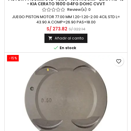
- KIA CERATO 1600 G4FG DOHC CVVT
Review(s):
0
JUEGO PISTON MOTOR 77.00 MM 1.20-1.20-2.00 4CIL STD L=
43.90 A.COMP=26.90 PAS=18.00
S/ 273.82
S/ 322.14
Añadir al carrito


En stock
-15%
favorite_border