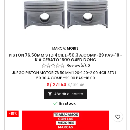
MARCA:
MOBIS
PISTÓN 76.50MM STD 4CIL L-50.3 A.COMP-29 PAS-18 -
KIA CERATO 1600 G4ED DOHC
Review(s):
0
JUEGO PISTON MOTOR 76.50 MM 1.20-1.20-2.00 4CIL STD L=
50.30 A.COMP=29.00 PAS=18.00
S/ 271.54
S/ 319.46
Añadir al carrito


En stock
-15%
favorite_border