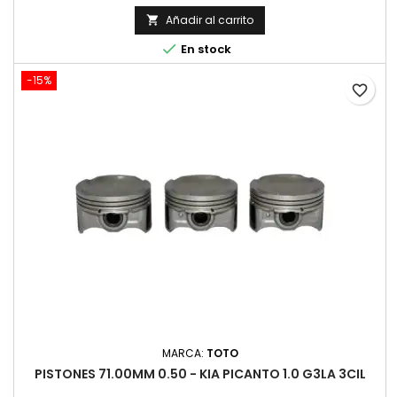
Añadir al carrito


En stock
-15%
favorite_border
MARCA:
TOTO
PISTONES 71.00MM 0.50 - KIA PICANTO 1.0 G3LA 3CIL