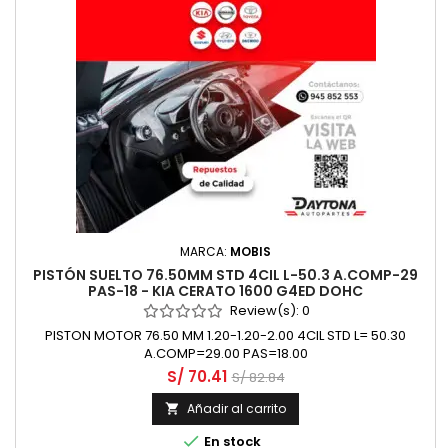
MARCA:
MOBIS
PISTÓN SUELTO 76.50MM STD 4CIL L-50.3 A.COMP-29
PAS-18 - KIA CERATO 1600 G4ED DOHC
Review(s):
0
PISTON MOTOR 76.50 MM 1.20-1.20-2.00 4CIL STD L= 50.30
A.COMP=29.00 PAS=18.00
S/ 70.41
S/ 82.84
Añadir al carrito


En stock