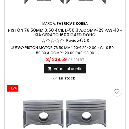
MARCA:
FABRICAS KOREA
PISTÓN 76.50MM 0.50 4CIL L-50.3 A.COMP-29 PAS-18 -
KIA CERATO 1600 G4ED DOHC
Review(s):
0
JUEGO PISTON MOTOR 76.50 MM 1.20-1.20-2.00 4CIL 0.50 L=
50.30 A.COMP=29.00 PAS=18.00
S/ 239.59
S/ 281.87
Añadir al carrito


En stock
-15%
favorite_border